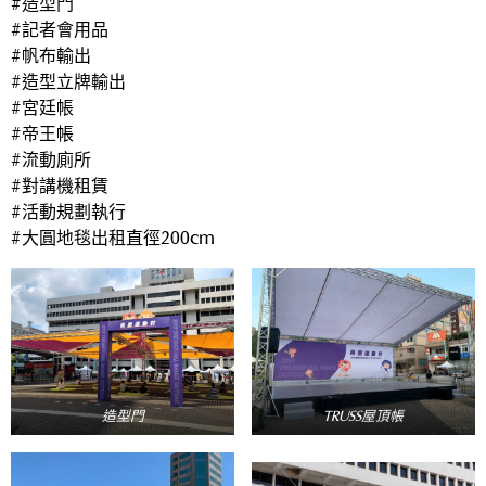
#造型門
#記者會用品
#帆布輸出
#造型立牌輸出
#宮廷帳
#帝王帳
#流動廁所
#對講機租賃
#活動規劃執行
#大圓地毯出租直徑200cm
造型門
TRUSS屋頂帳