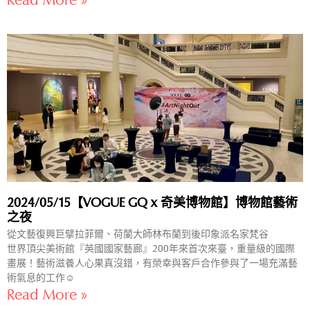
Read More »
2024/05/15【VOGUE GQ x 奇美博物館】博物館藝術
之夜
從文藝復興巨擘拉菲爾、荷蘭大師林布蘭到後印象派名家梵谷
世界頂尖美術館『英國國家藝廊』200年來首次來臺，重量級的國際
畫展！藝術滋養人心果真沒錯，有榮幸與客戶合作參與了一場充滿藝
術氣息的工作☺️
Read More »