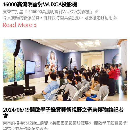
16000高流明雷射WUXGA投影機
東聲主打星『 #16000高流明雷射WUXGA投影機 』🎉
令人驚豔的影像品質，能夠長時間高清投影，可靠穩定且耐用👍
Read More »
2024/06/19開啟學子鑑賞藝術視野之奇美博物館記者
會
南市府招待65校師生飽覽《英國國家藝廊珍藏展》 開啟學子鑑賞藝術
視野之奇美博物館記者會