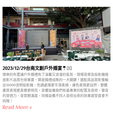
2023/12/29台南文創戶外婚宴🤵👰‍♀️
燈串的布置讓戶外婚禮有了溫馨又浪漫的氣氛，現場音樂及投影機撥
放影片品質也很重要，算是婚禮成敗的一大關鍵！選配高品質影像輸
出16000流明投影機，色調處理更平滑柔順，膚色表現更自然，整體
畫質表現更真實更明亮。音響設備我們有最專業的配置及音控，聲音
的穿透力，音質飽滿度，同樣設備不同人音控出來的效果感受度會不
同哦！
Read More »