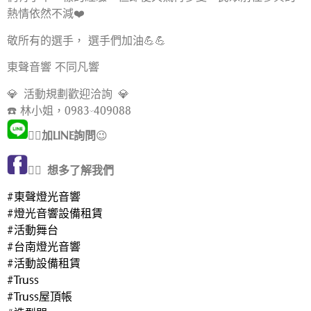
熱情依然不減❤️
敬所有的選手， 選手們加油💪💪
東聲音響 不同凡響
💎 活動規劃歡迎洽詢 💎
☎️ 林小姐，0983-409088
👈🏻
加LINE詢問
😉
👈🏻
想多了解我們
#東聲燈光音響
#燈光音響設備租賃
#活動舞台
#台南燈光音響
#活動設備租賃
#Truss
#Truss屋頂帳