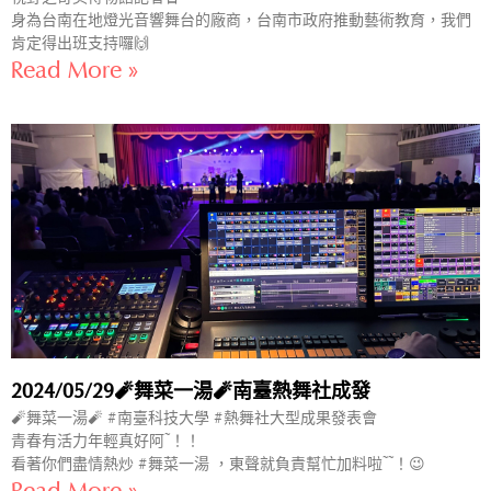
身為台南在地燈光音響舞台的廠商，台南市政府推動藝術教育，我們
肯定得出班支持囉🙌
Read More »
2024/05/29🧨舞菜一湯🧨南臺熱舞社成發
🧨舞菜一湯🧨 #南臺科技大學 #熱舞社大型成果發表會
青春有活力年輕真好阿~！！
看著你們盡情熱炒 #舞菜一湯 ，東聲就負責幫忙加料啦~~！😉