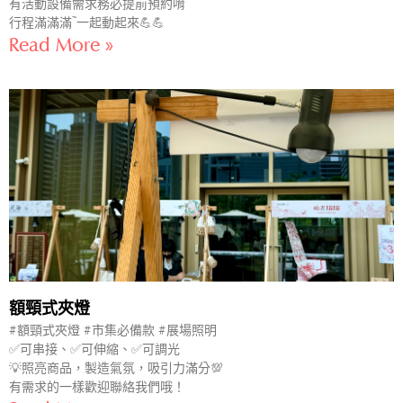
有活動設備需求務必提前預約唷~
行程滿滿滿~一起動起來💪💪
Read More »
額頸式夾燈
#額頸式夾燈 #市集必備款 #展場照明
✅可串接、✅可伸縮、✅可調光
💡照亮商品，製造氣氛，吸引力滿分💯
有需求的一樣歡迎聯絡我們哦！