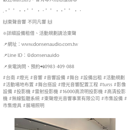
.・゜゜・・゜゜・．゜゜・・゜゜・．
🙌東聲音響 不同凡響 🙌
❇️詳細設備租借、活動規劃請洽東聲
📌網址：www.donsenaudio.com.tw
📌Line ID：@donsenauido
📌來電詢問、預約📲0983-409-088
#台南 #燈光 #音響 #音響設備 #舞台 #設備出租 #活動規劃
#活動場地布置 #舞台搭設 #燈光音響配置工程 #turss #影像
設備 #投影機 #雷射投影機 #16000高流明投影機 #高清投影
機 #無線監聽系統 #東聲燈光音響事業有限公司 #市集設備 #
市集燈具 #展場照明