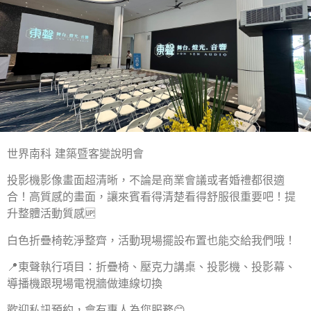
世界南科 建築暨客變說明會
投影機影像畫面超清晰，不論是商業會議或者婚禮都很適
合！高質感的畫面，讓來賓看得清楚看得舒服很重要吧！提
升整體活動質感🆙
白色折疊椅乾淨整齊，活動現場擺設布置也能交給我們哦！
📍東聲執行項目：折疊椅、壓克力講桌、投影機、投影幕、
導播機跟現場電視牆做連線切換
歡迎私訊預約，會有專人為您服務😊