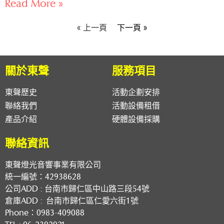
Read More »
« 上一頁
下一頁 »
關於東聲
服務項目
東聲歷史
活動企劃安排
聯絡我們
活動設備租借
產品介紹
硬體設備採購
聯絡資訊
東聲燈光音響事業有限公司
統一編號：42938628
公司ADD :
台南市歸仁區中山路三段54號
倉庫ADD :
台南市歸仁區仁愛六街1號​
Phone：
0983-409088