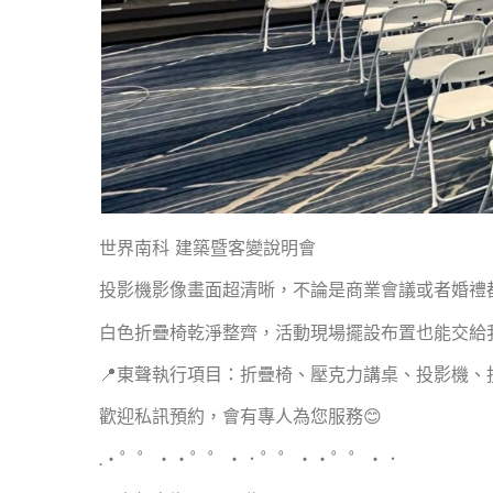
世界南科 建築暨客變說明會
投影機影像畫面超清晰，不論是商業會議或者婚禮
白色折疊椅乾淨整齊，活動現場擺設布置也能交給
📍東聲執行項目：折疊椅、壓克力講桌、投影機
歡迎私訊預約，會有專人為您服務😊
.・゜゜・・゜゜・．゜゜・・゜゜・．