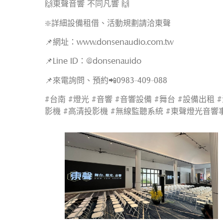
🙌東聲音響 不同凡響 🙌
❇️詳細設備租借、活動規劃請洽東聲
📌網址：www.donsenaudio.com.tw
📌Line ID：@donsenauido
📌來電詢問、預約📲0983-409-088
#台南 #燈光 #音響 #音響設備 #舞台 #設備出租 
影機 #高清投影機 #無線監聽系統 #東聲燈光音響