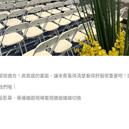
都很適合！高質感的畫面，讓來賓看得清楚看得舒服很重要吧！提
我們哦！
、投影幕、導播機跟現場電視牆做連線切換