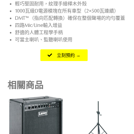
輕巧堅固耐用，紋理手繪樺木外殼
1000瓦級D電源模塊在所有車型（2×500瓦連續）
DMT™（指向匹配轉換）確保在整個聲場的均勻覆蓋
四路Mic/Line輸入增益
舒適的人體工程學手柄
可當主喇叭、監聽喇叭使用
立刻預約 →
相關商品