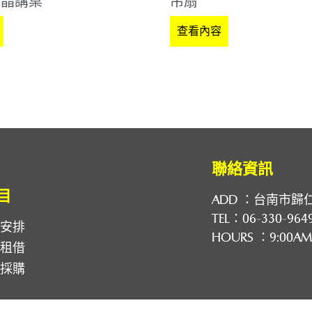
水晶講桌
吊扇
查看內容
聯絡資訊
目
ADD ：
台南市歸
TEL：
06-330-964
劃安排
HOURS ：9:00AM
備租借
備採購