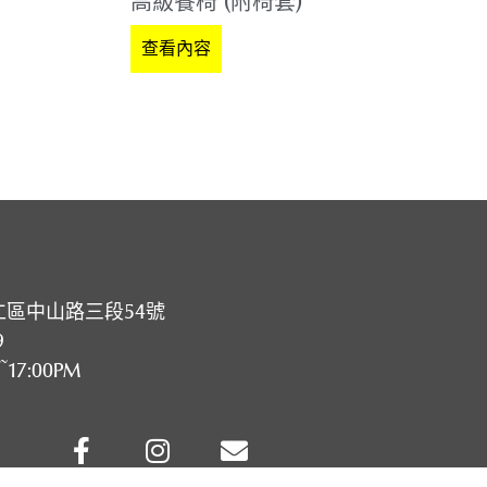
高級餐椅 (附椅套)
查看內容
仁區中山路三段54號
9
~17:00PM